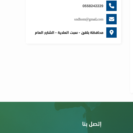
0558242229
sndhom@gmail.com
محافظة بلقرن - سبت العلاية - الشارع العام
إتصل بنا