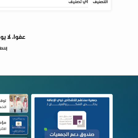
أي تصنيف
التصنيف
عفوا، لا 
إنتظر
توقي
الخميس، 25
الاثنين، 15 ي