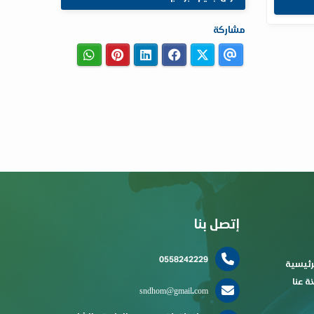
مشاركة
إتصل بنا
0558242229
رئيسية
ذة عنا
sndhom@gmail.com